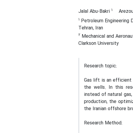
1
Jalal Abu-Bakri
Arezou
1
Petroleum Engineering De
Tehran, Iran
2
Mechanical and Aeronaut
Clarkson University
Research topic:
Gas lift is an efficien
the wells. In this re
instead of natural gas
production, the optimi
the Iranian offshore br
Research Method: