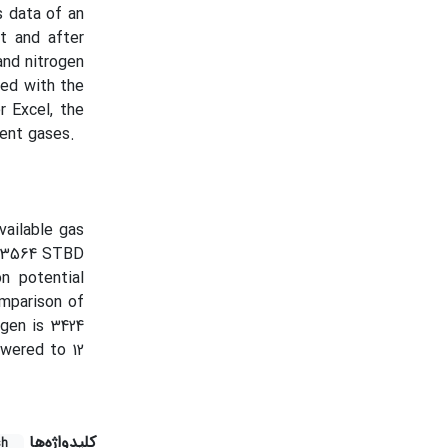
s data of an
lt and after
and nitrogen
ted with the
r Excel, the
rent gases.
vailable gas
is 3564 STBD
n potential
omparison of
ogen is 3424
wered to 12
کلیدواژه‌ها
sh