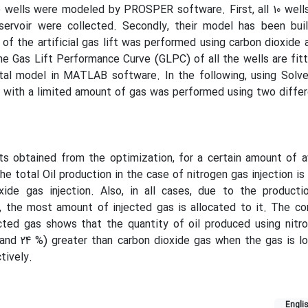
the wells were modeled by PROSPER software. First, all 10 well
eservoir were collected. Secondly, their model has been bui
n of the artificial gas lift was performed using carbon dioxide 
the Gas Lift Performance Curve (GLPC) of all the wells are fit
tal model in MATLAB software. In the following, using Solve
n with a limited amount of gas was performed using two diffe
ts obtained from the optimization, for a certain amount of a
e total Oil production in the case of nitrogen gas injection 
ide gas injection. Also, in all cases, due to the productio
, the most amount of injected gas is allocated to it. The c
cted gas shows that the quantity of oil produced using nitr
nd 24 %) greater than carbon dioxide gas when the gas is lo
ively.
Engli