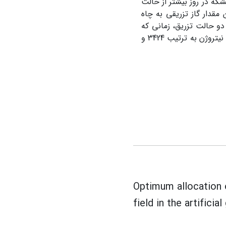
 در حالت استفاده از گاز نیتروژن 3564 بشکه در روز بیشتر از حالت
مقدار گاز تزریقی به چاه
ه دو حالت تزریق، زمانی که
مقدار گاز در دسترس 12 و 9 میلیون فوت مکعب در روز باشد تولید نفت حالت تزریق نیتروژن به ترتیب 3424 و
Optimum allocation o
field in the artificia