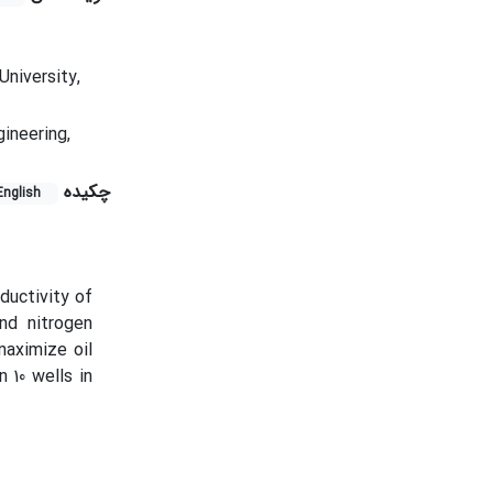
niversity,
ineering,
چکیده
English
oductivity of
and nitrogen
maximize oil
 10 wells in