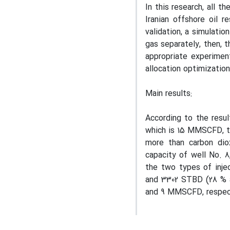
In this research, all 
Iranian offshore oil r
validation, a simulatio
gas separately, then, 
appropriate experimen
allocation optimizatio
Main results:
According to the resul
which is 15 MMSCFD, th
more than carbon diox
capacity of well No. 8
the two types of inje
and 3302 STBD (28 % a
and 9 MMSCFD, respect