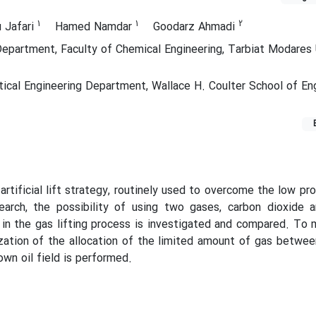
1
1
2
 Jafari
Hamed Namdar
Goodarz Ahmadi
partment, Faculty of Chemical Engineering, Tarbiat Modares U
ical Engineering Department, Wallace H. Coulter School of Eng
t artificial lift strategy, routinely used to overcome the low pr
search, the possibility of using two gases, carbon dioxide 
, in the gas lifting process is investigated and compared. To 
zation of the allocation of the limited amount of gas between
own oil field is performed.