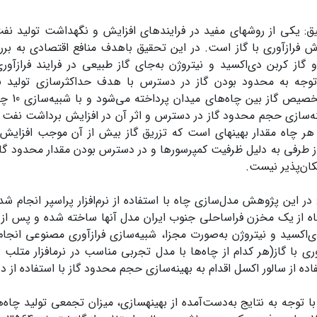
ق:
یکی از روش­های مفید در فرایندهای افزایش و نگهداشت تولید نفت
وش فرازآوری با گاز است. در این تحقیق باهدف منافع اقتصادی به ب
و گاز کربن دی‌اکسید و نیتروژن به‌جای گاز طبیعی در فرایند فرازآور
وجه به محدود بودن گاز در دسترس با هدف حداکثر­سازی تولید 
تخصیص گاز بین چاه‌های میدان پرداخته می‌شود
و با
ینه‌سازی حجم محدود گاز در دسترس و اثر آن در افزایش برداشت نفت
ه هر چاه مقدار بهینه­ای است که تزریق گاز بیش از آن موجب افزا
 طرفی به دلیل ظرفیت کمپرسورها و در دسترس بودن مقدار محدود گاز، 
کان‌پذیر نیست
.
در این پژوهش مدل
سازی چاه با استفاده از نرم
افزار پراسپر انجام شد
ه­های10 چاه از یک مخزن فراساحلی جنوب ایران مدل آن­ها ساخته شده و پ
دی‌اکسید و نیتروژن به‌صورت مجزا، شبیه‌سازی فرازآوری مصنوعی ان
ری با گاز(
ا توجه به نتایج به‌دست
آمده از بهینه­سازی، میزان تجمعی تولید چاه‌ه