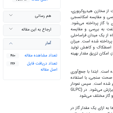
 از مخازن هیدروکربوری،
هم رسانی
ررسی و مقایسه امکانسجی
ی با گاز پرداخته می‌شود.
نفت به بررسی و مقایسه
ارجاع به این مقاله
 شبیه‌سازی 10 چاه از یک میدان فراساحلی
 پرداخته شده است.
میزان
آمار
یش اصطکاک و کاهش تولید
امکان تزریق مقدار بهینه
تعداد مشاهده مقاله
480
تعداد دریافت فایل
226
اصل مقاله
ه است. ابتدا با جمع‌آوری
س از صحت سنجی، با استفاده
جام شده است. سپس نمودار
) هر کدام از چاه‌ها با مدل تجربی مناسب در نرم­افزار متلب برازش می‌شود. در
GLPC
ا به ازای یک مقدار گاز در