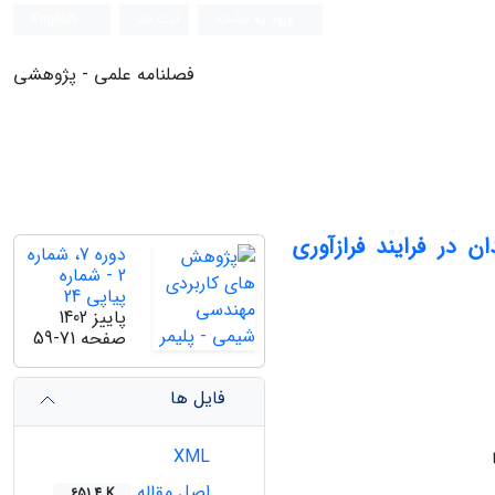
ورود به سامانه
ثبت نام
English
فصلنامه علمی - پژوهشی
 در فرایند فرازآوری
دوره 7، شماره
2 - شماره
پیاپی 24
پاییز 1402
صفحه
59-71
فایل ها
XML
اصل مقاله
651.4 K