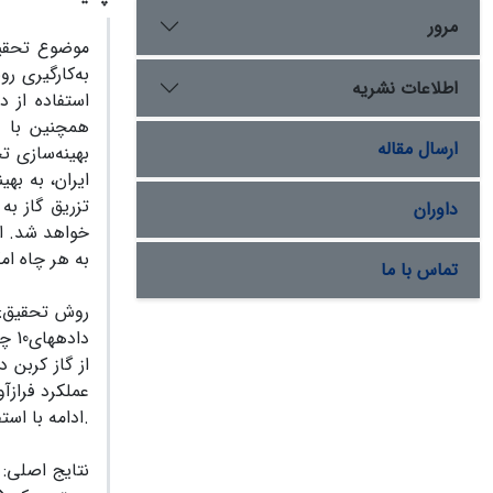
مرور
موضوع تحقی
به‌کارگیری ر
اطلاعات نشریه
استفاده از د
همچنین با ت
ارسال مقاله
بهینه‌سازی 
ایران، به به
تزریق گاز ب
داوران
خواهد شد. از
به هر چاه ام
تماس با ما
روش تحقیق:
داد
از گاز کربن 
عملکرد فراز­آو
ادامه با استفاده از سالور اکسل اقدام به بهینه‌سازی حجم محدود گاز با استفاده از دو گاز مختلف می‌شود.
نتایج اصلی:
ب