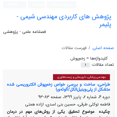
ورود به سامانه
ثبت نام
English
پژوهش های کاربردی مهندسی شیمی -
پلیمر
فصلنامه علمی - پژوهشی
صفحه اصلی
فهرست مقالات
کلیدواژه‌ها =
زخم‌پوش
تعداد مقالات:
1
مهندسی پزشکی، دارورسانی و زیست‌فناوری
طراحی، ساخت و بررسی خواص زخم‌پوش الکتروریسی شده
متشکل از پلی‌وینیل‌الکل/آلوئه‌ورا
دوره 4، شماره 2، پاییز 1399، صفحه
83-93
فاطمه توکلی طرقی، حسین بنی اسدی، ازاده همتی
چکیده
موضوع تحقیق
:
یکی از روش‌های مهم در درمان