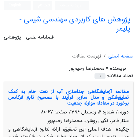
ورود به سامانه
ثبت نام
English
پژوهش های کاربردی مهندسی شیمی -
پلیمر
فصلنامه علمی - پژوهشی
صفحه اصلی
فهرست مقالات
نویسنده =
محمدرضا رحیم‌پور
تعداد مقالات:
1
مطالعه آزمایشگاهی جداسازی آب از نفت خام به کمک
تعلیق‌شکن و مدل سازی فرآیند با تصحیح تابع فرکانس
برخورد در معادله موازنه جمعیت
دوره 1، شماره 2، زمستان 1396، صفحه
67-80
ستار قادر، نگین روشن، محمدرضا رحیم‌پور
چکیده
هدف اصلی این تحقیق، ارائه نتایج آزمایشگاهی و
مدلی تئوری است که اثر مواد تعلیق شکن در شکسته شدن