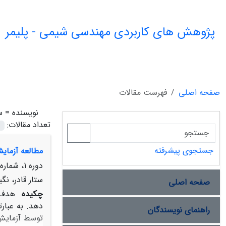
پژوهش های کاربردی مهندسی شیمی - پلیمر
صفحه اصلی
فهرست مقالات
نویسنده =
س
تعداد مقالات:
جستجوی پیشرفته
مطالعه آزمای
دوره 1، شماره 2، زمستان 1396، صفحه
ستار قادر، نگ
صفحه اصلی
چکیده
هدف ا
دهد. به عبار
راهنمای نویسندگان
توسط آزمایش 